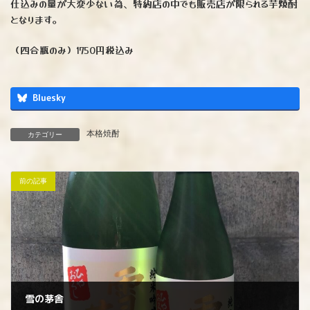
仕込みの量が大変少ない為、特約店の中でも販売店が限られる芋焼酎
となります。
（四合瓶のみ）1750円税込み
Bluesky
本格焼酎
カテゴリー
前の記事
雪の茅舎