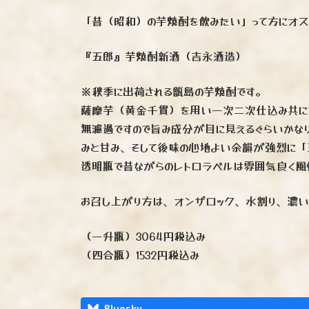
「昔（昭和）の芋焼酎を飲みたい」って方にオス
『五郎』芋焼酎新酒（吉永酒造）
※秋季に出荷される甑島の芋焼酎です。
薩摩芋（黄金千貫）を用い一次二次仕込み共に
無濾過ですので旨み成分が目に見えるぐらいかな
みと甘み、そして後味の心地よい余韻が強烈に「
透明瓶で昔ながらのレトロラベルは雰囲気良く風
お召し上がり方は、オンザロック、水割り、濃い
（一升瓶）3064円税込み
（四合瓶）1532円税込み