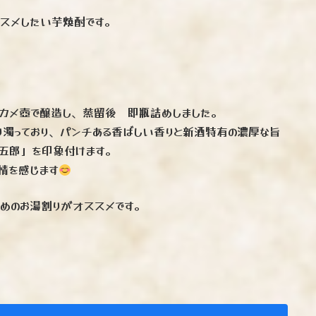
スメしたい芋焼酎です。
カメ壺で醸造し、蒸留後 即瓶詰めしました。
り濁っており、パンチある香ばしい香りと新酒特有の濃厚な旨
五郎」を印象付けます。
情を感じます
めのお湯割りがオススメです。