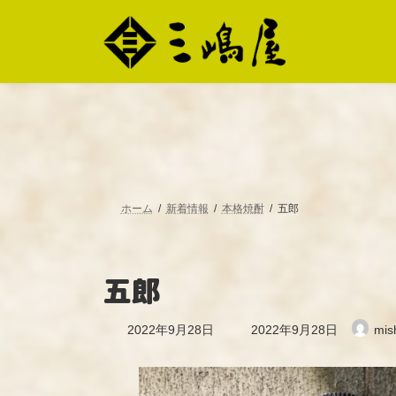
コ
ナ
ン
ビ
テ
ゲ
ン
ー
ツ
シ
へ
ョ
ス
ン
キ
に
ッ
移
プ
動
ホーム
新着情報
本格焼酎
五郎
五郎
最
2022年9月28日
2022年9月28日
mis
終
更
新
日