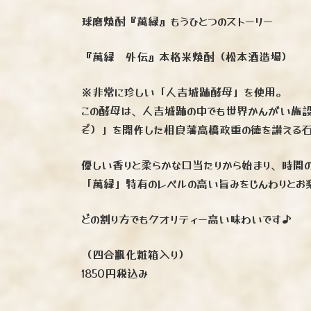
球磨焼酎『萬緑』もうひとつのストーリー
『萬緑 外伝』本格米焼酎（松本酒造場）
※非常に珍しい「人吉城跡酵母」を使用。
この酵母は、人吉城跡の中でも世界かんがい施設
ぞ）」を開作した相良藩高橋政重の徳を讃える
優しい香りと柔らかな口当たりから始まり、時間
「萬緑」特有のレベルの高い旨みをじんわりとお
どの割り方でもクオリティー高い味わいです♪
（四合瓶化粧箱入り）
1850円税込み