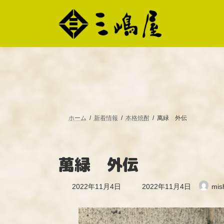
コ
ナ
ン
ビ
テ
ゲ
ン
ー
ツ
シ
へ
ョ
ス
ン
キ
に
ッ
移
プ
動
ホーム
新着情報
本格焼酎
萬緑 外伝
萬緑 外伝
最
2022年11月4日
2022年11月4日
mis
終
更
新
日