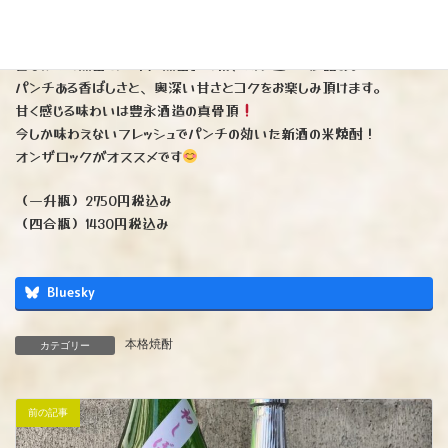
※球磨産の酒米を用いウイスキー酵母で仕込みました。
昔ながらの蒸留法「常圧蒸留」の後、無濾過にて瓶詰め。
パンチある香ばしさと、奥深い甘さとコクをお楽しみ頂けます。
甘く感じる味わいは豊永酒造の真骨頂
今しか味わえないフレッシュでパンチの効いた新酒の米焼酎！
オンザロックがオススメです
（一升瓶）2750円税込み
（四合瓶）1430円税込み
Bluesky
本格焼酎
カテゴリー
前の記事