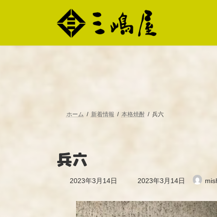
コ
ナ
ン
ビ
テ
ゲ
ン
ー
ツ
シ
へ
ョ
ス
ン
キ
に
ッ
移
プ
動
ホーム
新着情報
本格焼酎
兵六
兵六
最
2023年3月14日
2023年3月14日
mis
終
更
新
日