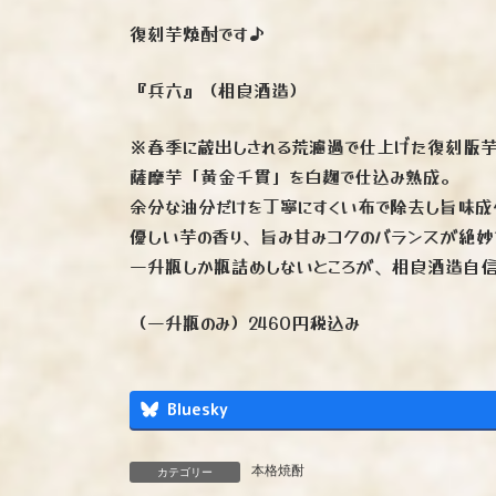
復刻芋焼酎です♪
『兵六』（相良酒造）
※春季に蔵出しされる荒濾過で仕上げた復刻版
薩摩芋「黄金千貫」を白麹で仕込み熟成。
余分な油分だけを丁寧にすくい布で除去し旨味成
優しい芋の香り、旨み甘みコクのバランスが絶妙
一升瓶しか瓶詰めしないところが、相良酒造自信
（一升瓶のみ）2460円税込み
Bluesky
本格焼酎
カテゴリー