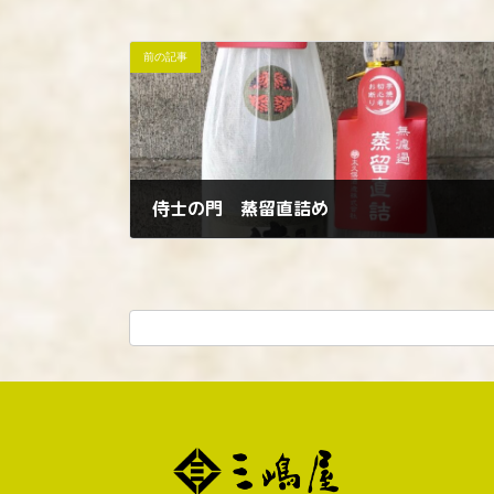
前の記事
侍士の門 蒸留直詰め
2023年3月13日