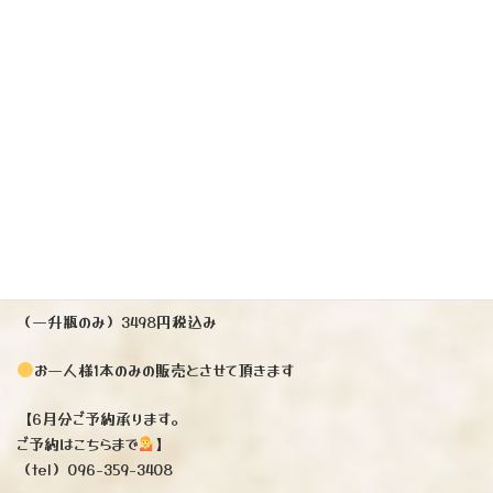
た。
丸西酒造の杜氏「田村崇」さん、薩摩芋、麹米の栽培から手掛け、
手造りにて醸造されておられます。
まだまだ品質の向上も期待できると言われておられますので今後の『莞
爾』も期待大です。
2か月に1回だけの入荷ですが、
三嶋屋、丸西酒造様、お客様と共に大切に育てて参りたいと思っており
ます
次回の入荷は6月でございます。
（一升瓶のみ）3498円税込み
お一人様1本のみの販売とさせて頂きます
【6月分ご予約承ります。
ご予約はこちらまで
】
（tel）096-359-3408