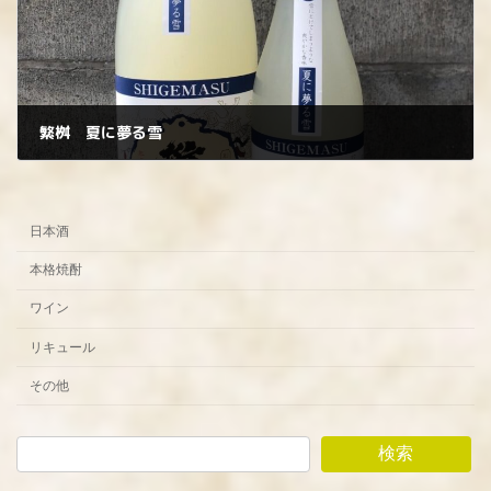
繁桝 夏に夢る雪
2023年4月19日
日本酒
本格焼酎
ワイン
リキュール
その他
検索