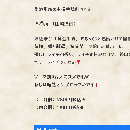
季節限定の本格芋焼酎です♪
『ぷぅ』（田崎酒造）
※薩摩芋「黄金千貫」をじっくりと熟成させて醸
黄麹、香り酵母、熟成芋 で醸した味わいは
優しいライチの香り、ライチの旨みとコク、後口
もう〜ライチですやん
ソーダ割りもオススメですが
私しは断然オンザロック♪です
（一升瓶）2801円税込み
（四合瓶）1701円税込み