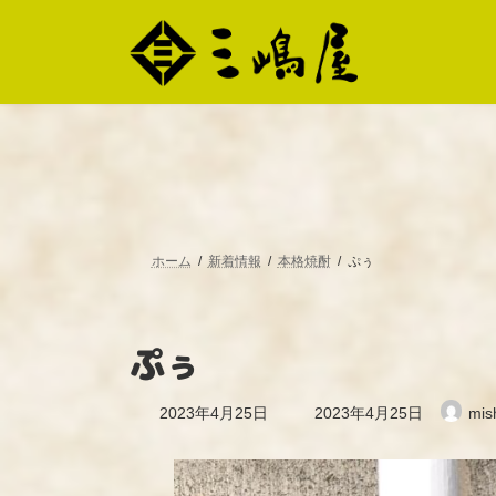
コ
ナ
ン
ビ
テ
ゲ
ン
ー
ツ
シ
へ
ョ
ス
ン
キ
に
ッ
移
プ
動
ホーム
新着情報
本格焼酎
ぷぅ
ぷぅ
最
2023年4月25日
2023年4月25日
mis
終
更
新
日