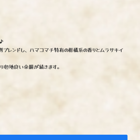
♪
別ブレンドし、ハマコマチ特有の柑橘系の香りとムラサキイ
がり心地良い余韻が続きます。