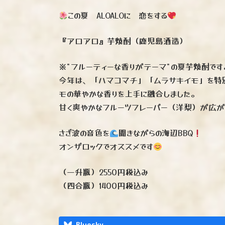
この夏 ALOALOに 恋をする
『アロアロ』芋焼酎（鹿児島酒造）
※"フルーティーな香りがテーマ"の夏芋焼酎です
今年は、「ハマコマチ」「ムラサキイモ」を特
モの華やかな香りを上手に融合しました。
甘く爽やかなフルーツフレーバー（洋梨）が広
さざ波の音色を
聞きながらの海辺BBQ
オンザロックでオススメです
（一升瓶）2550円税込み
（四合瓶）1400円税込み