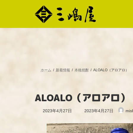
コ
ナ
ン
ビ
テ
ゲ
ン
ー
ツ
シ
へ
ョ
ス
ン
キ
に
ッ
移
プ
動
ホーム
新着情報
本格焼酎
ALOALO（アロアロ）
ALOALO（アロアロ）
最
2023年4月27日
2023年4月27日
mis
終
更
新
日