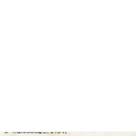
『尾鈴山山ねこ 自然発酵』
※ 大自然に囲まれた尾鈴山蒸留所で自然に醸された特別な１本が新
発売されます。
農業生産法人『蘇る大地の会』にて無農薬・有機栽培した原料芋
（ジョイホワイト）麹（山田錦）を使用し発酵には酵母を添加せず最
初から木桶で仕込み自然な発酵を促し素材の香りを優しく引き立て、蒸
留はウイスキーの蒸留で使用する銅釜で行ないました。
原酒のまま瓶詰めしておりカラメルのような甘く香ばしい余韻がありま
す。
アルコール度 ： 40度
化粧箱入り（700ml ）
3905円税込み
入荷本数が非常に少ない為、
お一人様1本のみの販売となります。