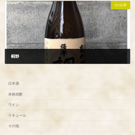
次の記事
桐野
2023年10月7日
日本酒
本格焼酎
ワイン
リキュール
その他