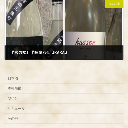
次の記事
『宮の松』『陸奥八仙 URARA』
2025年3月14日
日本酒
本格焼酎
ワイン
リキュール
その他