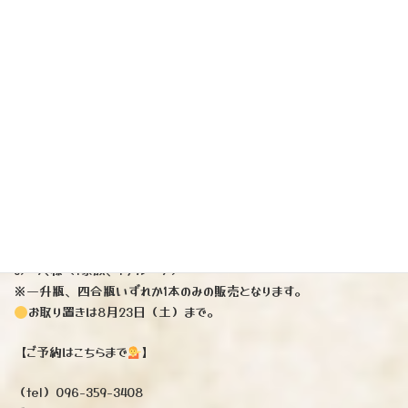
芋焼酎です♪
ご予約承ります♪
『サニークリーム』（国分酒造）
※人気商品「フラミンゴオレンジ」と同じく鹿児島1号酵母、減圧蒸
留で仕上げたバナナテイストを感じられるフレーバー芋焼酎でございま
す。今シーズン最後の入荷
（一升瓶）3212円（四合瓶）1540円
⚫︎発売日8月8日（金曜日）
⚫︎非常に本数が少ない為、
お一人様（1家族、1グループ）
※一升瓶、四合瓶いずれか1本のみの販売となります。
お取り置きは8月23日（土）まで。
【ご予約はこちらまで
】
（tel）096-359-3408