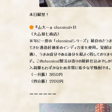
本日解禁！
『山大一』classical+Ｂ
（大山甚七商店）
※年に一度の「classicalシリーズ」最良の
てきた酒造好適米のインディカ米を使用。発酵は
過)、うまみ成分である油分を程よく残しており
ド。このclassical製法は造りの最終仕込み
入荷量もわずかなため非常に希少な芋焼酎です。AL
（一升瓶）3850円
（四合瓶）2200円