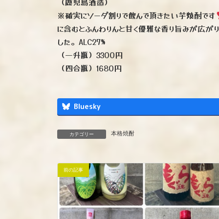
（鹿児島酒造）
※確実にソーダ割りで飲んで頂きたい芋焼酎です
に含むとふんわりんと甘く優雅な香り旨みが広が
した。ALC27%
（一升瓶）3300円
（四合瓶）1680円
Bluesky
本格焼酎
カテゴリー
前の記事