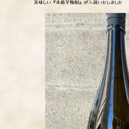
美味しい『本格芋焼酎』が入荷いたしました
時
: