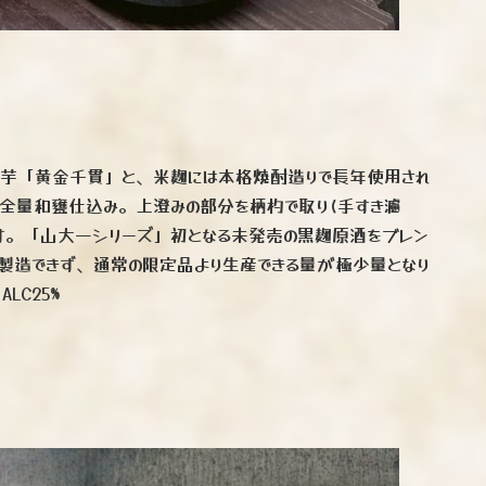
さつま芋「黄金千貫」と、米麹には本格焼酎造りで長年使用され
全量和甕仕込み。上澄みの部分を柄杓で取り(手すき濾
ます。「山大一シリーズ」初となる未発売の黒麹原酒をブレン
でしか製造できず、通常の限定品より生産できる量が極少量となり
C25%