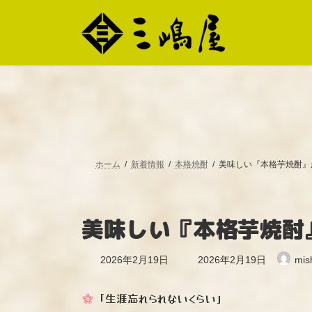
コ
ナ
ン
ビ
テ
ゲ
ン
ー
ツ
シ
へ
ョ
ス
ン
キ
に
ッ
移
プ
動
ホーム
新着情報
本格焼酎
美味しい『本格芋焼酎』
美味しい『本格芋焼酎
最
2026年2月19日
2026年2月19日
mis
終
更
新
「生涯忘れられないくらい」
日