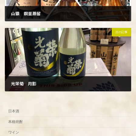
山猿 銅釜蒸留
2022年10月19日
次の記事
光栄菊 月影
2022年10月21日
日本酒
本格焼酎
ワイン