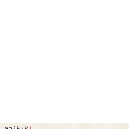
熊本の秋ワイン
本日入荷致しました
『不知火』赤/ライト（甘口）
※当店初入荷