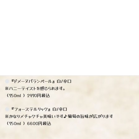
フランス
オーガニックワイン
『ドメーヌバランベール』赤／ミディアム※スパイシーな香りと優し
い渋み程よい酸味、アクセントに甘さ
（750ml）2970円税込
『ドメーヌバランベール』白/辛口
※ハニーテイストを感じられます。
（750ml ）2970円税込
『フォーステルリック』白/辛口
※かなりメチャクチャ美味いです♪葡萄の旨味が広がります
（750ml ）6600円税込