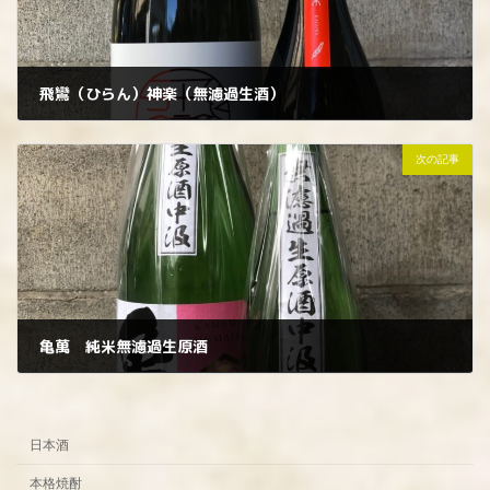
飛鸞（ひらん）神楽（無濾過生酒）
2023年3月15日
次の記事
亀萬 純米無濾過生原酒
2023年3月17日
日本酒
本格焼酎