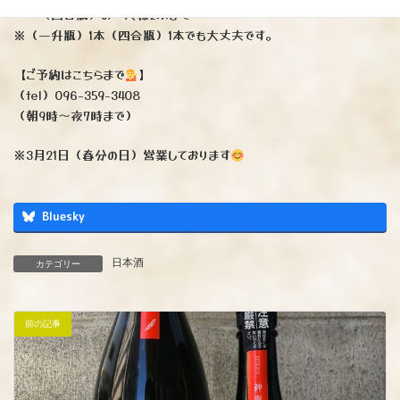
（四合瓶）お一人様2本まで
※（一升瓶）1本（四合瓶）1本でも大丈夫です。
【ご予約はこちらまで
】
（tel）096-359-3408
（朝9時〜夜7時まで）
※3月21日（春分の日）営業しております
Bluesky
日本酒
カテゴリー
前の記事