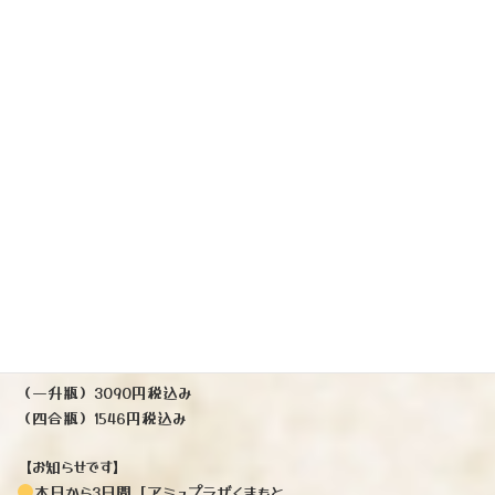
※熊本門外不出の酒米「華錦」を用い、熊本協会9号酵母を使用。
日本酒度+4
酸度2.0
アルコール度17%
成分だけ見ますと「ちょっと重めでパンチの効いた旨味タイプかなぁ」
と思いますが、
非常に柔らかく風味豊かで穏やか！
重さもあまり感じさせません。
昨年もメチャクチャ美味しかったですが、
今季も期待以上の生原酒に仕上がっております
（一升瓶）3090円税込み
（四合瓶）1546円税込み
【お知らせです】
本日から3日間「アミュプラザくまもと