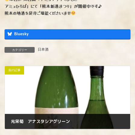
アミュひろば」にて「熊本新酒まつり」が開催中です♪
熊本の地酒を是非ご堪能くださいませ
Bluesky
日本酒
カテゴリー
前の記事
光栄菊 アナスタシアグリーン
2023年3月16日