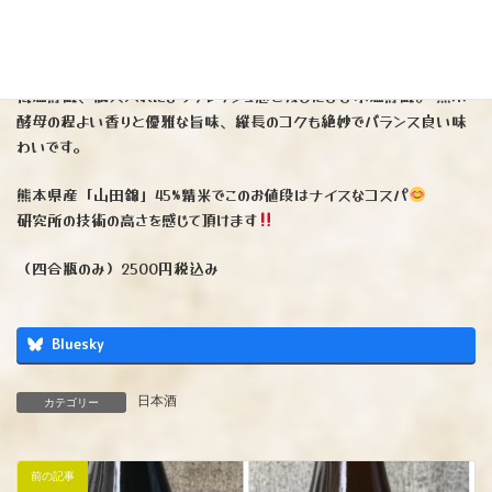
※熊本県酒造研究所の限定品でございます。
一回こっきりの入荷となります。
低温貯蔵、瓶火入れによりフレッシュ感を残したまま氷温貯蔵。 熊本
酵母の程よい香りと優雅な旨味、縦長のコクも絶妙でバランス良い味
わいです。
熊本県産「山田錦」45%精米でこのお値段はナイスなコスパ
研究所の技術の高さを感じて頂けます
（四合瓶のみ）2500円税込み
Bluesky
日本酒
カテゴリー
前の記事