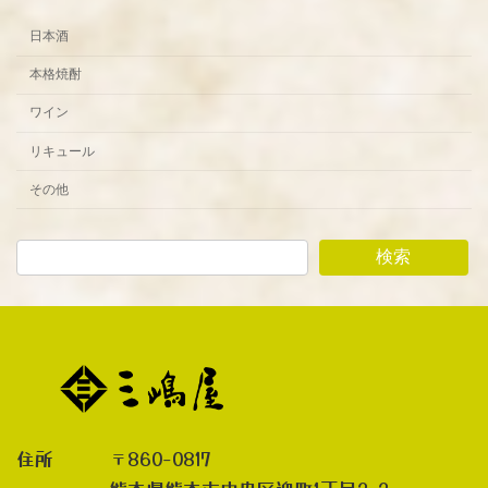
日本酒
本格焼酎
ワイン
リキュール
その他
検索
住所 〒860-0817