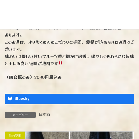
※ 雄大な海
に囲まれた平戸の銘酒です。
「あさひ米」というお米は品種改良されていない原種と言われる昔なが
らの貴重なお米です。
このお米を上村さんという方がたったお一人で無農薬で自然栽培されて
おります。
このお酒は、より多くの人のこだわりと手間、愛情が込められたお酒でご
ざいます。
味わいは優しい甘いフルーツ香と微かに麹香。瑞々しくやわらかな旨味
とキレの良い後味が抜群です
（四合瓶のみ）2090円税込み
Bluesky
日本酒
カテゴリー
前の記事