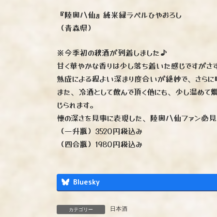
『陸奥八仙』純米緑ラベルひやおろし
（青森県）
※今季初の秋酒が到着しました♪
甘く華やかな香りは少し落ち着いた感じですがさ
熟成による程よい深まり度合いが絶妙で、さらに
また、冷酒として飲んで頂く他にも、少し温めて燗
じられます。
懐の深さを見事に表現した、陸奥八仙ファン必見
（一升瓶）3520円税込み
（四合瓶）1980円税込み
Bluesky
日本酒
カテゴリー