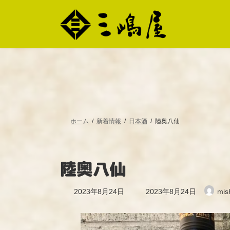
コ
ナ
ン
ビ
テ
ゲ
ン
ー
ツ
シ
へ
ョ
ス
ン
キ
に
ッ
移
プ
動
ホーム
新着情報
日本酒
陸奥八仙
陸奥八仙
最
2023年8月24日
2023年8月24日
mis
終
更
新
日