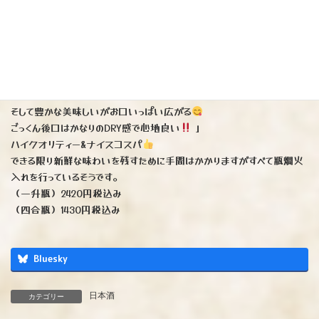
※ 長野県諏訪にある諏訪御湖鶴酒造さん。
初めてこの「御湖鶴純米辛口」を呑んだ時、もの凄い衝撃を受けまし
た。
「何だこの炊き立ての白米のようなふっくらとした香りとフレッシュな味わ
い。
そして豊かな美味しいがお口いっぱい広がる
ごっくん後口はかなりのDRY感で心地良い
」
ハイクオリティー&ナイスコスパ
できる限り新鮮な味わいを残すために手間はかかりますがすべて瓶燗火
入れを行っているそうです。
（一升瓶）2420円税込み
（四合瓶）1430円税込み
Bluesky
日本酒
カテゴリー