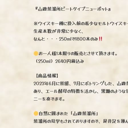
『山鹿蒸溜所ピートタイプニューポット』
※ウイスキー樽に投入前の希少なモルトウイスキ
生産本数が非常に少なく、
なんと・・・250mlで1800本のみ
お一人様1本限りの販売とさせて頂きます。
（250ml）2640円税込み
【商品情報】
2023年6月に蒸留、7月にボトリングした、山
あり、エール酵母の特徴を活かし、黒糖のような
ニーを奏でます。
自然に囲まれた「山鹿蒸溜所」
蒸溜所の見学もされておりますので、是非足を運