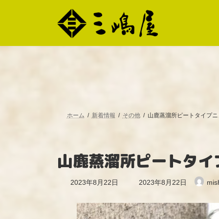
コ
ナ
ン
ビ
テ
ゲ
ン
ー
ツ
シ
へ
ョ
ス
ン
キ
に
ッ
移
プ
動
ホーム
新着情報
その他
山鹿蒸溜所ピートタイプニ
山鹿蒸溜所ピートタイ
最
2023年8月22日
2023年8月22日
mis
終
更
新
日