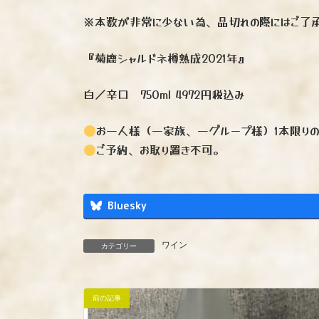
※本数が非常に少ない為、品切れの際にはご了承
『菊鹿シャルドネ樽熟成2021年』
白／辛口 750ml 4972円税込み
お一人様（一家族、一グループ様）1本限りの
ご予約、お取り置き不可。
Bluesky
ワイン
カテゴリー
前の記事