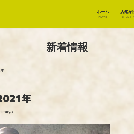
ホーム
店舗紹
HOME
Shop inf
新着情報
1年
021年
himaya