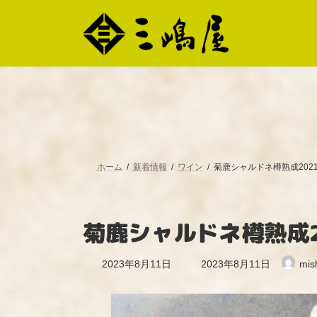
コ
ナ
ン
ビ
テ
ゲ
ン
ー
ツ
シ
へ
ョ
ス
ン
キ
に
ッ
移
プ
動
ホーム
新着情報
ワイン
菊鹿シャルドネ樽熟成202
菊鹿シャルドネ樽熟成2
最
2023年8月11日
2023年8月11日
mis
終
更
新
日