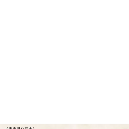
本日発売開始
限定の秋酒（日本酒）です♪
『八仙 KIM69』キムロック純米酒
（青森県八戸市）