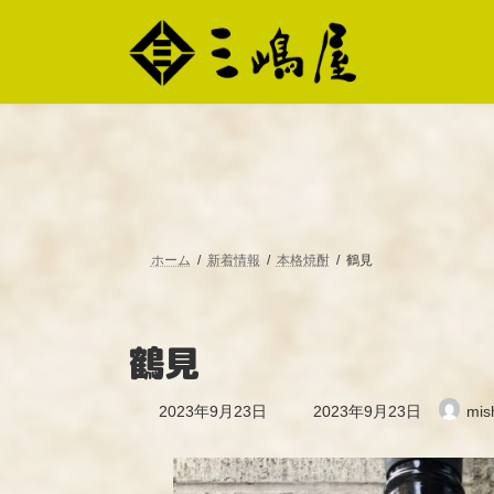
コ
ナ
ン
ビ
テ
ゲ
ン
ー
ツ
シ
へ
ョ
ス
ン
キ
に
ッ
移
プ
動
ホーム
新着情報
本格焼酎
鶴見
鶴見
最
2023年9月23日
2023年9月23日
mis
終
更
新
日