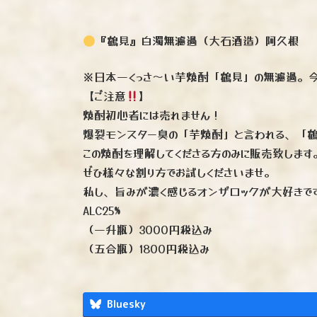
『鶴見』白濁無濾過（大石酒造）阿久根
※日本一くっさ〜い芋焼酎「鶴見」の無濾過。
【ご注意
】
焼酎初心者には売れません！
爆裂モンスター臭の「芋焼酎」と言われる、「
この焼酎を理解してくださる方のみに販売致します
ぜひ様々な割り方でお試しくださいませ。
私し、旨みが濃く感じるオンザロックが大好きで
ALC25%
（一升瓶）3000円税込み
（五合瓶）1800円税込み
Bluesky