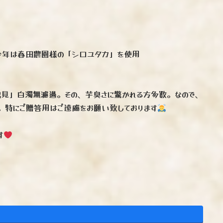
今年は春田農園様の「シロユタカ」を使用
鶴見」白濁無濾過。その、芋臭さに驚かれる方多数。なので、
。特にご贈答用はご遠慮をお願い致しております
す