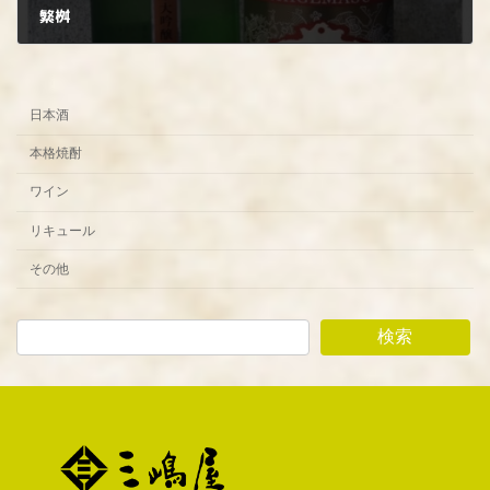
繁桝
2023年10月5日
日本酒
本格焼酎
ワイン
リキュール
その他
検索