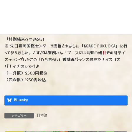
た繁桝さんの自信作です。冷酒からほんのり温度が上がった時、本領
発揮致します
（一升瓶）3600円税込
（四合瓶）1800円税込
「特別純米ひやおろし」
※ 先日福岡国際センターで開催されました「&SAKE FUKUOKA」に行
って参りました。さすがは繁桝さん！ブースには長蛇の列
その時テイ
スティングしたこの「ひやおろし」香味のバランス最高でナイスコス
パ！イチオシです♪
（一升瓶）2500円税込
（四合瓶）1250円税込
Bluesky
日本酒
カテゴリー