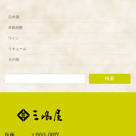
日本酒
本格焼酎
ワイン
リキュール
その他
検索
住所 〒860-0817