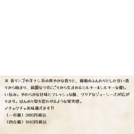
そが「直汲み」の醍醐味ともいえます。日本酒度「+9.4」の辛口数値
ですが、例年に増して軽快な飲み心地、透明感のある味わいでキレも
良くあっとういう間に杯が進みます
（一升瓶）3410円税込
（四合瓶）1705円税込
（写真右）日本酒です♪
『飛鸞』純米生酒にこまる（長崎県平戸市）
※ 青リンゴや洋ナシ系の爽やかな香りと、綿飴のふんわりとした甘い香
りから始まり、綺麗なうすにごりから生まれるミルキー&シルキーな優し
い旨み。やわらかな甘味とフレッシュな酸、クリアなジューシーさが広が
ります。ほんのり梨を思わせるような果実感。
メチャクチャ美味過ぎます
（一升瓶）3410円税込
（四合瓶）1843円税込