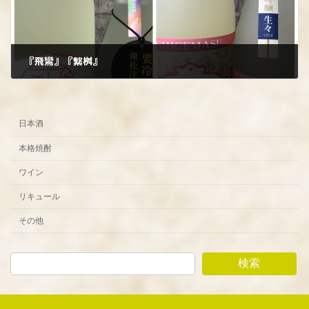
『飛鸞』『繁桝』
2025年11月21日
日本酒
本格焼酎
ワイン
リキュール
その他
検索