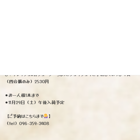
日本酒です
ご予約承ります♪
『光栄菊』メリークレッセント
無濾過生原酒（佐賀）
※待望の新作
酒米「雄町」を使用。説明不用の美味しさ間違い無
し！フレッシュ&甘ジューシーちょっとシュワシュワと予測しております☆
（四合瓶のみ）2530円
⚫︎お一人様1本まで
⚫︎11月29日（土）午後入荷予定
【ご予約はこちらまで
】
（tel）096-359-3408