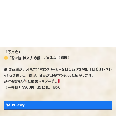
※飛鸞と言えば生酛造りですが、なんと速醸元（通常の造り方）で仕
上げたハッピーニューボーン。酒米は山田錦。「おりがらみ」ならでは
の深い味わいです♪
（一升瓶）3850円（四合瓶）2200円
⚫︎11月21日（金）発売開始
⚫︎お取り置きご予約不可
（写真右）
『繁桝』純米大吟醸にごり生々（福岡）
※ きめ細かいオリが非常にクリーミーな口当たりを演出！ほどよいフレ
ッシュな香りと、優しい甘みが口の中でふわっと広がります。
熱々のおでん
と最強マリアージュ
（一升瓶）3300円（四合瓶）1650円
Bluesky