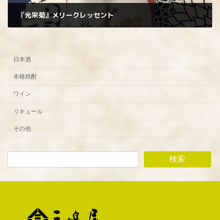
『光栄菊』メリークレッセント
2025年11月29日
日本酒
本格焼酎
ワイン
リキュール
その他
検索