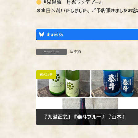
『光栄菊 月光ランデブー』
※本日入荷いたしました。ご予約頂きましたお客
Bluesky
日本酒
カテゴリー
前の記事
『九曜正宗』『泰斗ブルー』『山本』
2026年5月18日