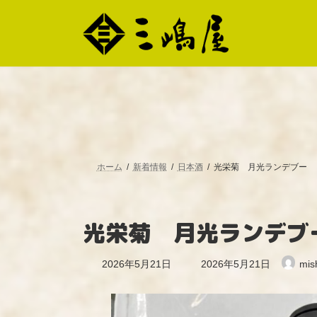
コ
ナ
ン
ビ
テ
ゲ
ン
ー
ツ
シ
へ
ョ
ス
ン
キ
に
ッ
移
プ
動
ホーム
新着情報
日本酒
光栄菊 月光ランデブー
光栄菊 月光ランデブ
最
2026年5月21日
2026年5月21日
mis
終
更
新
日