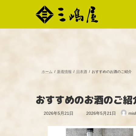
コ
ナ
ン
ビ
テ
ゲ
ン
ー
ツ
シ
へ
ョ
ス
ン
キ
に
ッ
移
プ
動
ホーム
新着情報
日本酒
おすすめのお酒のご紹介
おすすめのお酒のご紹
最
2026年5月21日
2026年5月21日
mis
終
更
新
日