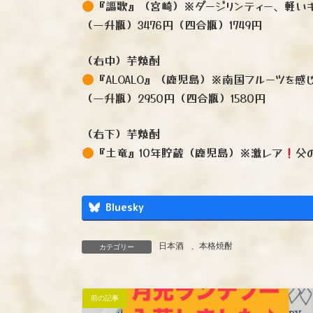
『謳歌』（宮崎）※ダージリンティー、軽いキ
（一升瓶）3476円（四合瓶）1749円
（右中）芋焼酎
『ALOALO』（鹿児島）※南国フルーツを感
（一升瓶）2950円（四合瓶）1580円
（右下）芋焼酎
『土竜』10年貯蔵（鹿児島）※激レア
父
Bluesky
日本酒
、
本格焼酎
カテゴリー
前の記事