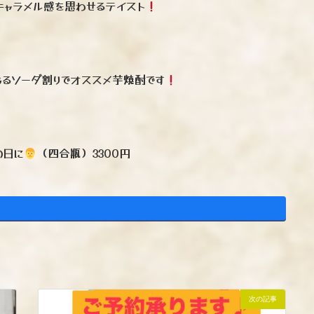
ャラメル感を思わせるテイスト
じるソーダ割りでオススメ芋焼酎です
の日に
（四合瓶）3300円
次の記事