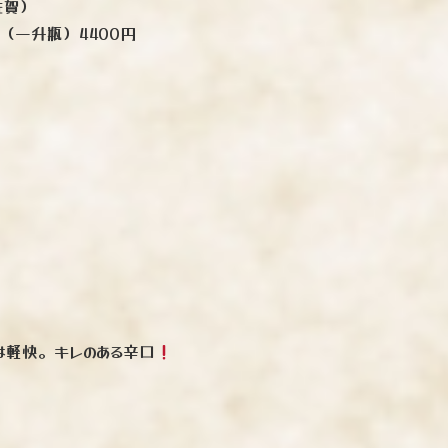
佐賀）
（一升瓶）4400円
は軽快。キレのある辛口