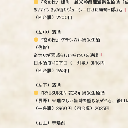
『宮の松』雄町 純米吟醸無濾過生原酒（
※パイン系の香りジューシー甘さに葡萄っぽさも
（四合瓶）2200円
（左中）清酒
『宮の松』クラシカル純米生酒
（佐賀）
※オリが素晴らしい味わいを演出
日本酒度+10辛口（一升瓶）3146円
（四合瓶）1573円
（左下）清酒
『RYUSUISEN 花火』純米生原酒
（長野）※瑞々しい旨味を感じながらも、後口
（一升瓶）3960円（四合瓶）2035円
（右上）芋焼酎