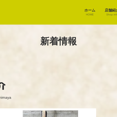
ホーム
店舗紹
HOME
Shop inf
新着情報
介
himaya