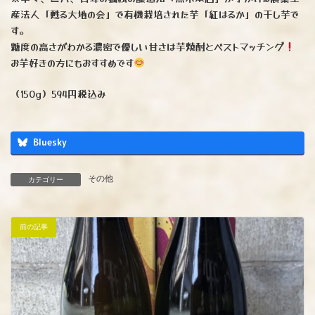
産法人「甦る大地の会」で有機栽培された芋「紅はるか」の干し芋で
す。
糖度の高さがわかる濃密で優しい甘さは芋焼酎とベストマッチング
お芋好きの方にもおすすめです
（150g）594円税込み
Bluesky
その他
カテゴリー
前の記事