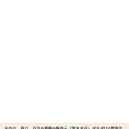
芋焼酎のおつまみにいかがでしょう
『紅はるか 干し芋』（宮崎県）
※中々、喜六、百年の孤独の醸造元「黒木本店」が手がける農業生