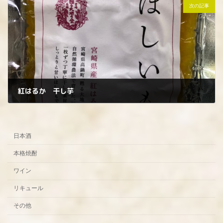
次の記事
紅はるか 干し芋
2022年11月22日
日本酒
本格焼酎
ワイン
リキュール
その他