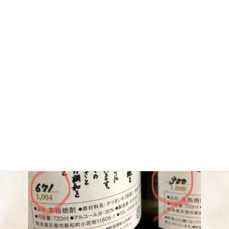
SLOWLYは昔ながらの蒸留機「チンタラ」を使用し醸した芋焼酎です。
ゆったりと時間をかけて蒸留した味わいは、芋の旨み甘みを上手に引き
出し熟成されたまったり感もお楽しみ頂けます。
（写真左）黄金千貫
（写真右）紅はるか
※生産本数1000本となります。
（化粧箱入り 四合瓶）
2921円税込み