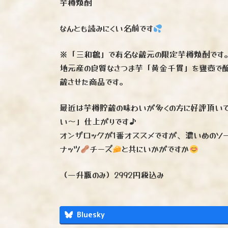
芋樽焼酎
なんとも読みにくい名前です
※「三和鶴」で有名な蔵元の限定芋樽焼酎です
地元産の良質なさつま芋「黄金千貫」を甕壺で
蔵させた商品です。
最近は芋樽貯蔵の味わいが多くの方に好評頂いて
い〜」仕上がりです♪
オンザロックが1番オススメですが、濃いめのソ
ナッツ
チーズ
と共にいかがですか
（一升瓶のみ）2992円税込み
Bluesky