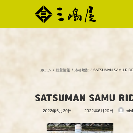
コ
ナ
ン
ビ
テ
ゲ
ン
ー
ツ
シ
へ
ョ
ス
ン
キ
に
ッ
移
プ
動
ホーム
新着情報
本格焼酎
SATSUMAN SAMU RID
SATSUMAN SAMU RI
最
2022年6月20日
2022年6月20日
mis
終
更
新
日