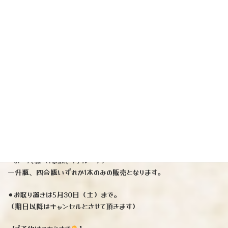
鹿児島の限定芋焼酎です♪
ご予約承ります
『サニークリーム』（国分酒造）
※人気商品「フラミンゴオレンジ」「クールミントグリーン」と同じく
鹿児島1号酵母、減圧蒸留で仕上げたバナナテイストを感じられるフレ
ーバー芋焼酎でございます。
（一升瓶）3410円（四合瓶）1650円
⚫︎発売日5月15日（金曜日）
⚫︎お一人様（1家族、1グループ）
一升瓶、四合瓶いずれか1本のみの販売となります。
⚫︎お取り置きは5月30日（土）まで。
（期日以降はキャンセルとさせて頂きます）