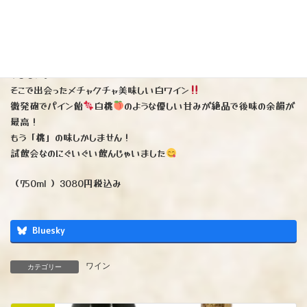
（白／やや甘口）
※ドイツワイン専門「ヘレンベルガー・ホーフ」大阪試飲会に行って参
りました。
そこで出会ったメチャクチャ美味しい白ワイン
微発砲でパイン飴
白桃
のような優しい甘みが絶品で後味の余韻が
最高！
もう「桃」の味しかしません！
試飲会なのにぐいぐい飲んじゃいました
（750ml ）3080円税込み
Bluesky
ワイン
カテゴリー