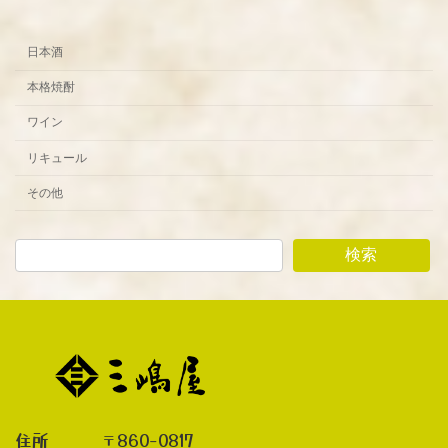
日本酒
本格焼酎
ワイン
リキュール
その他
検索
住所 〒860-0817