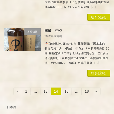
ツマイモ生産農家「上追農園」さんが手掛けた紅
はるかを100日以上トンネル内で熟 […]
続きを読む
陶酔 中々
本格焼酎
2022年12月6日
宮崎県から届きました 銘醸蔵元「黒木本店」
新商品です♪ 『陶酔 中々』（本格麦焼酎）35
度 ※通常の「中々」とはまさに別もの
これまた
凄く美味しい麦焼酎です♪アルコール度が35度の
違いだけではなく、熟成した常圧蒸留 […]
続きを読む
投
固
固
固
固
固
«
1
…
13
14
15
…
18
»
定
定
定
定
定
稿
ペ
ペ
ペ
ペ
ペ
ー
ー
ー
ー
ー
の
日本酒
ジ
ジ
ジ
ジ
ジ