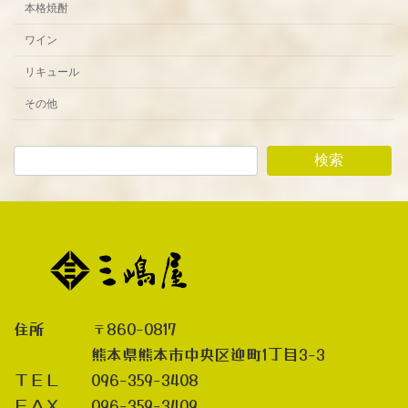
本格焼酎
ペ
ワイン
ー
リキュール
ジ
その他
送
り
検索
住所 〒860-0817
熊本県熊本市中央区迎町1丁目3-3
ＴＥＬ 096-359-3408
ＦＡＸ 096-359-3409