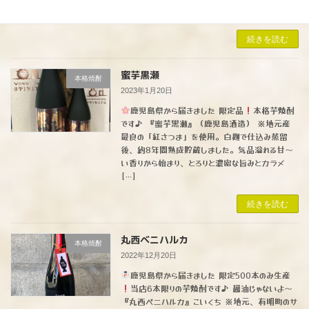
いが特徴となる無濾過仕上げで […]
続きを読む
蜜芋黒瀬
本格焼酎
2023年1月20日
鹿児島県から届きました 限定品
本格芋焼酎
です♪ 『蜜芋黒瀬』（鹿児島酒造） ※地元産
最良の「紅さつま」を使用。白麹で仕込み蒸留
後、約8年間熟成貯蔵しました。気品溢れる甘〜
い香りから始まり、とろりと濃密な旨みとカラメ
[…]
続きを読む
丸西ベニハルカ
本格焼酎
2022年12月20日
鹿児島県から届きました 限定500本のみ生産
当店6本限りの芋焼酎です♪ 醤油じゃないよ〜
『丸西ベニハルカ』こいくち ※地元、有明町のサ