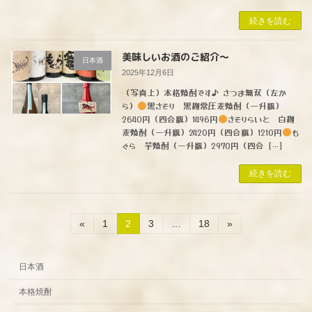
続きを読む
美味しいお酒のご紹介〜
日本酒
2025年12月6日
（写真上）本格焼酎です♪ さつま無双（左か
ら）
黒さそり 黒麹常圧麦焼酎（一升瓶）
2640円（四合瓶）1496円
さそりらいと 白麹
麦焼酎（一升瓶）2420円（四合瓶）1210円
も
ぐら 芋焼酎（一升瓶）2970円（四合 […]
続きを読む
投
固
固
固
固
«
1
2
3
…
18
»
定
定
定
定
稿
ペ
ペ
ペ
ペ
ー
ー
ー
ー
の
日本酒
ジ
ジ
ジ
ジ
本格焼酎
ペ