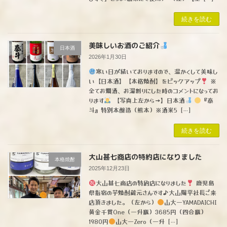
続きを読む
美味しいお酒のご紹介
日本酒
2026年1月30日
寒い日が続いておりますので、温かくして美味し
い【日本酒】【本格焼酎】をピックアップ
※
全てお燗酒、お湯割りにした時のコメントになってお
ります
【写真上左から→】日本酒
『泰
斗』特別本醸造（熊本）※酒米5 […]
続きを読む
大山甚七商店の特約店になりました
本格焼酎
2025年12月23日
大山甚七商店の特約店になりました
鹿児島
県指宿の芋焼酎蔵元さんです♪大山陽平社長ご来
店頂きました。（左から）
山大一YAMADAICHI
黄金千貫One（一升瓶）3685円（四合瓶）
1980円
山大一Zero（一升 […]